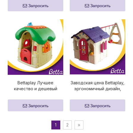
Запросить
Запросить
Bettaplay Лучшее
Заводская цена Bettaplay,
качество и дешевый
эргономичный дизайн,
игровой домик для детей
пластиковый детский
игровой домик
Запросить
Запросить
1
2
»