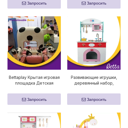
Запросить
Запросить
Bettaplay Крытая игровая
Развивающие игрушки,
площадка Детская
деревянный набор,
интерактивная игра
кухонный игровой набор
Корова Ролевая игра
для детей
Запросить
Запросить
Ферма Softplay Детская
игровая площадка для
детского сада