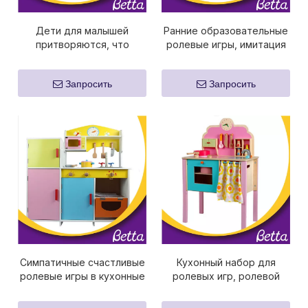
Дети для малышей
Ранние образовательные
притворяются, что
ролевые игры, имитация
кухонный набор для
кухонного игрового
ролевых игр
набора для детей
Запросить
Запросить
Симпатичные счастливые
Кухонный набор для
ролевые игры в кухонные
ролевых игр, ролевой
игрушки для детей
игровой набор для детей