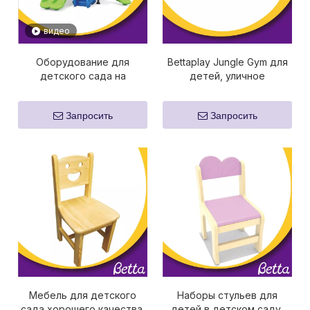
видео
Оборудование для
Bettaplay Jungle Gym для
детского сада на
детей, уличное
открытом воздухе
оборудование для
Bettaplay с тренажерным
детских игровых
Запросить
Запросить
залом «Горка и джунгли»
площадок
для детей
Мебель для детского
Наборы стульев для
сада хорошего качества,
детей в детском саду,