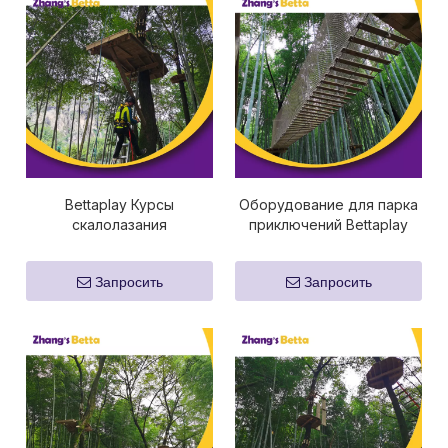
Bettaplay Курсы
Оборудование для парка
скалолазания
приключений Bettaplay
Оборудование для
Курсы обучения веревкам
парков приключений
на открытом воздухе
Запросить
Запросить
Открытые веревочные
игровые площадки