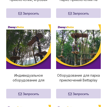
площадка, веревочное
открытом воздухе,
скалолазание, игровое
игровая площадка для
Запросить
Запросить
оборудование
скалолазания по веревке
Индивидуальное
Оборудование для парка
оборудование для
приключений Bettaplay
открытых веревочных
Курсы обучения веревкам
полей для парка
Запросить
Запросить
приключений Bettaplay