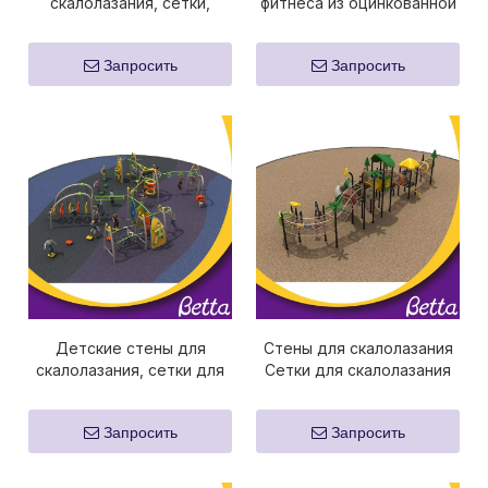
скалолазания, сетки,
фитнеса из оцинкованной
веревочные рамы
стали для скалолазания
Запросить
Запросить
Детские стены для
Стены для скалолазания
скалолазания, сетки для
Сетки для скалолазания
скалолазания, игровая
Детская площадка
площадка
Запросить
Запросить