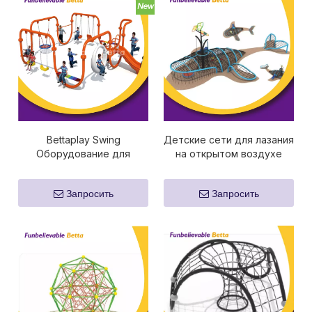
Bettaplay Swing
Детские сети для лазания
Оборудование для
на открытом воздухе
уличных игровых
Bettaplay в детском саду
площадок Детское
Park ECT.
Запросить
Запросить
оборудование для
уличных игровых
площадок Открытая
игровая площадка