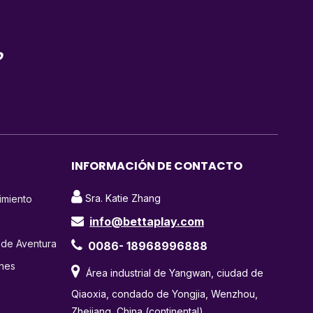
o
INFORMACIÓN DE CONTACTO

Sra. Katie Zhang
imiento
info@bettaplay.com

 de Aventura

0086- 18968996888
ines

Área industrial de Yangwan, ciudad de
Qiaoxia, condado de Yongjia, Wenzhou,
Zhejiang, China (continental)