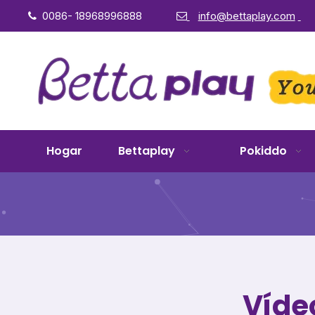
0086- 18968996888
info@bettaplay.com


Hogar
Bettaplay
Pokiddo
Víde