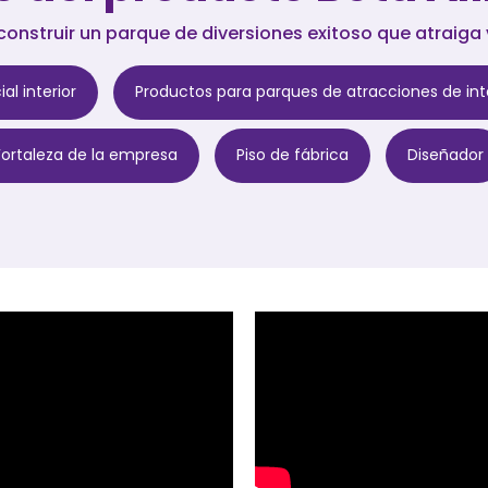
onstruir un parque de diversiones exitoso que atraiga v
l interior
Productos para parques de atracciones de int
Fortaleza de la empresa
Piso de fábrica
Diseñador