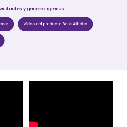
isitantes y genere ingresos.
erior
Vídeo del producto Beta Alibaba