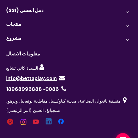
دمل الحسي (SSI)
منتجات
مشروع
معلومات الاتصال

السيدة كاتي تشانغ
info@bettaplay.com


0086- 18968996888

منطقة يانغوان الصناعية، مدينة كياوكسيا، مقاطعة يونغجيا، ونزهو،
تشجيانغ، الصين (البر الرئيسي)